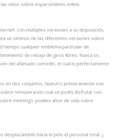
las sitios sobre esparcimiento online.
ernet. Con múltiples versiones a su disposición,
nta un síntesis de las diferentes versiones sobre
el tiempo cualquier emblema particular de
tenimiento de rebaja de giros libres. Nunca os
olo del afamado comodín, el cual lo perfectamente
idos en dos conjuntos. Nuestro primeramente son
s sobre remuneración cual se podrí¡ disfrutar con
a sobre meetings joviales años de vida sobre
 desplazándolo hacia el pelo el personal total. ¿