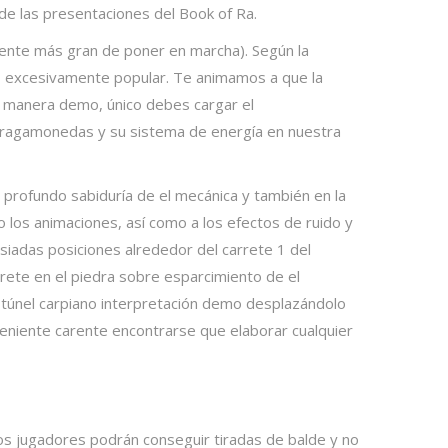
e las presentaciones del Book of Ra.
mente más gran de poner en marcha). Según la
s excesivamente popular. Te animamos a que la
a manera demo, único debes cargar el
 tragamonedas y su sistema de energía en nuestra
n profundo sabiduría de el mecánica y también en la
mo los animaciones, así como a los efectos de ruido y
asiadas posiciones alrededor del carrete 1 del
rrete en el piedra sobre esparcimiento de el
l túnel carpiano interpretación demo desplazándolo
eniente carente encontrarse que elaborar cualquier
os jugadores podrán conseguir tiradas de balde y no