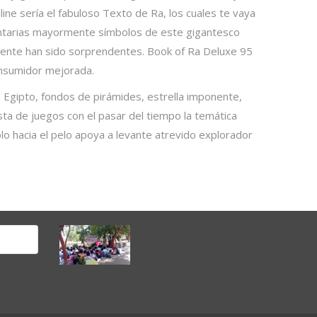
e serí­a el fabuloso Texto de Ra, los cuales te vaya
umentarias mayormente símbolos de este gigantesco
mente han sido sorprendentes. Book of Ra Deluxe 95
consumidor mejorada.
 Egipto, fondos de pirámides, estrella imponente,
sta de juegos con el pasar del tiempo la temática
lo hacia el pelo apoya a levante atrevido explorador