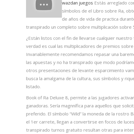
wazdan juegos
Estás arreglado con
símbolos de el Libro sobre Ra, obt
de años de vida de practica durant
transpirado un completo sobre multiplicación sobre 
¿Están listos con el fin de llevarse cualquier nuest
verdad es cual las multiplicadores de premios sobre e
Invariablemente recomendamos repasar una baremo d
las apuestas y no ha transpirado que modo podrí­am
otros presentaciones de levante esparcimiento vamos
busca la amalgama de la cultura, sus símbolos y ri
listado.
Book of Ra Deluxe 8, permite a las jugadores activar
ganadoras. Serí­a magnnífica para aquellos que solic
preferido. El símbolo “Wild” la moneda de la rostro B
el 1er carrete, llegan a convertirse en focos de lu
transpirado turnos gratuito resultan otras para inte