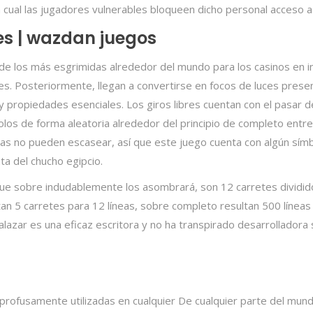
cual las jugadores vulnerables bloqueen dicho personal acceso a 
s | wazdan juegos
de los más esgrimidas alrededor del mundo para los casinos en int
res. Posteriormente, llegan a convertirse en focos de luces prese
y propiedades esenciales. Los giros libres cuentan con el pasar d
olos de forma aleatoria alrededor del principio de completo entre
as no pueden escasear, así que este juego cuenta con algún símb
a del chucho egipcio.
ón que sobre indudablemente los asombrará, son 12 carretes divid
ultan 5 carretes para 12 líneas, sobre completo resultan 500 línea
 Salazar es una eficaz escritora y no ha transpirado desarrollador
profusamente utilizadas en cualquier De cualquier parte del mundo