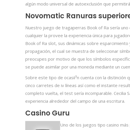
algún modo universal de autoexclusión que permitirá 
Novomatic Ranuras superiore
Nuestro juego de tragaperras Book of Ra serí­a uno 
cualquier la provee la experiencia única para jugado
Book of Ra slot, sus dinámicas sobre esparcimiento 
propagación, el cual se muestra de seleccionar símb
preocupes por motivo de que los símbolos específic
se puede asimilar por una moneda mediante un cuent
Sobre este tipo de ocasií³n cuenta con la distinci
cinco carretes de iv líneas así­ como el instante res
completo vuelta, el test serí­a incomparable. Cecilia
experiencia alrededor del campo de una escritura.
Casino Guru
Uno de los juegos tipo casino más 