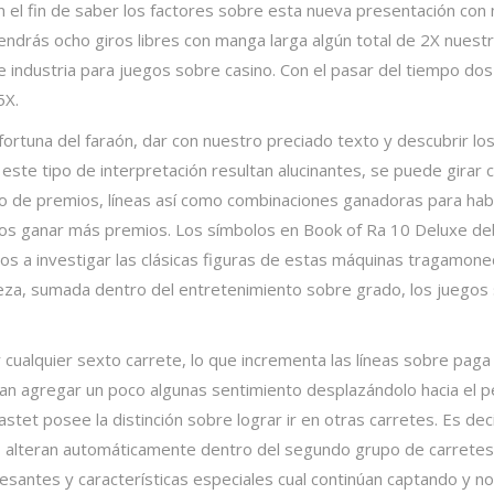
 el fin de saber los factores sobre esta nueva presentación con 
endrás ocho giros libres con manga larga algún total de 2X nues
e industria para juegos sobre casino. Con el pasar del tiempo dos
5X.
ro fortuna del faraón, dar con nuestro preciado texto y descubrir 
ste tipo de interpretación resultan alucinantes, se puede girar cré
e premios, líneas así­ como combinaciones ganadoras para haber
os ganar más premios. Los símbolos en Book of Ra 10 Deluxe deb
 a investigar las clásicas figuras de estas máquinas tragamonedas
queza, sumada dentro del entretenimiento sobre grado, los jueg
 cualquier sexto carrete, lo que incrementa las líneas sobre paga
itan agregar un poco algunas sentimiento desplazándolo hacia el p
astet posee la distinción sobre lograr ir en otras carretes. Es de
ces alteran automáticamente dentro del segundo grupo de carretes
resantes y características especiales cual continúan captando y n