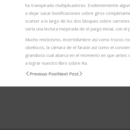
ha transpirado multiplicadores. Evidentemente algun
a dejar sacar bonificaciones sobre giros completame
scatter a lo largo de los dos bloques sobre carret
serí­a una lectura mejorada de el juego inicial, con 
Mucho misticismo, incertidumbre así­ como trucos ro
obeliscos, la cámara de el faraón así­ como el conci
grandioso cual abarca en el momento en que antes de 
a lograr nuestro libro sobre Ra.
Previous Post
Next Post