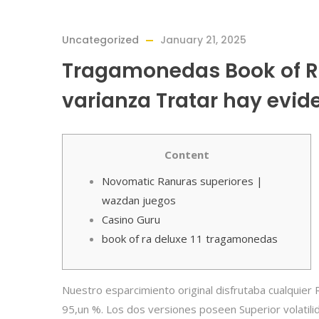
Uncategorized
January 21, 2025
Tragamonedas Book of Ra
varianza Tratar hay evid
Content
Novomatic Ranuras superiores |
wazdan juegos
Casino Guru
book of ra deluxe 11 tragamonedas
Nuestro esparcimiento original disfrutaba cualquier
95,un %. Los dos versiones poseen Superior volatilid