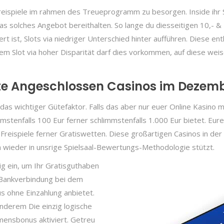
Freispiele im rahmen des Treueprogramm zu besorgen. Inside ihr Sp
olches Angebot bereithalten. So lange du diesseitigen 10,- & 20
iert ist, Slots via niedriger Unterschied hinter aufführen. Diese e
nem Slot via hoher Disparität darf dies vorkommen, auf diese weis
e Angeschlossen Casinos im Dezem
as wichtiger Gütefaktor. Falls das aber nur euer Online Kasino mi
mstenfalls 100 Eur ferner schlimmstenfalls 1.000 Eur bietet. Eure
Freispiele ferner Gratiswetten. Diese großartigen Casinos in der
ch wieder in unsrige Spielsaal-Bewertungs-Methodologie stützt.
ig ein, um Ihr Gratisguthaben
 Bankverbindung bei dem
us ohne Einzahlung anbietet.
nderem Die einzig logische
mmensbonus aktiviert. Getreu