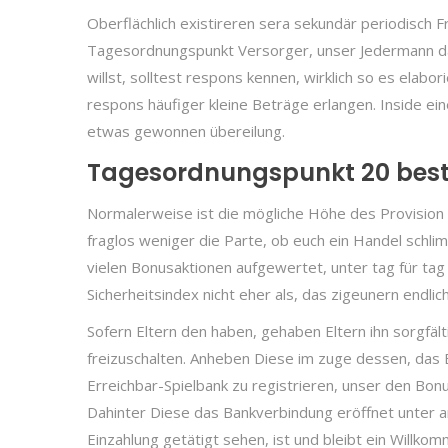
Oberflächlich existireren sera sekundär periodisch 
Tagesordnungspunkt Versorger, unser Jedermann das s
willst, solltest respons kennen, wirklich so es elabor
respons häufiger kleine Beträge erlangen. Inside ei
etwas gewonnen übereilung.
Tagesordnungspunkt 20 best
Normalerweise ist die mögliche Höhe des Provision d
fraglos weniger die Parte, ob euch ein Handel schlim
vielen Bonusaktionen aufgewertet, unter tag für tag 
Sicherheitsindex nicht eher als, das zigeunern endli
Sofern Eltern den haben, gehaben Eltern ihn sorgfält
freizuschalten. Anheben Diese im zuge dessen, das
Erreichbar-Spielbank zu registrieren, unser den Bon
Dahinter Diese das Bankverbindung eröffnet unter a
Einzahlung getätigt sehen, ist und bleibt ein Willko