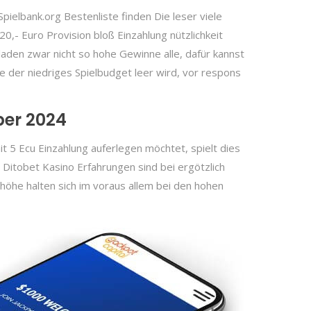
ielbank.org Bestenliste finden Die leser viele
,- Euro Provision bloß Einzahlung nützlichkeit
ntladen zwar nicht so hohe Gewinne alle, dafür kannst
e der niedriges Spielbudget leer wird, vor respons
ber 2024
t 5 Ecu Einzahlung auferlegen möchtet, spielt dies
 Ditobet Kasino Erfahrungen sind bei ergötzlich
 höhe halten sich im voraus allem bei den hohen