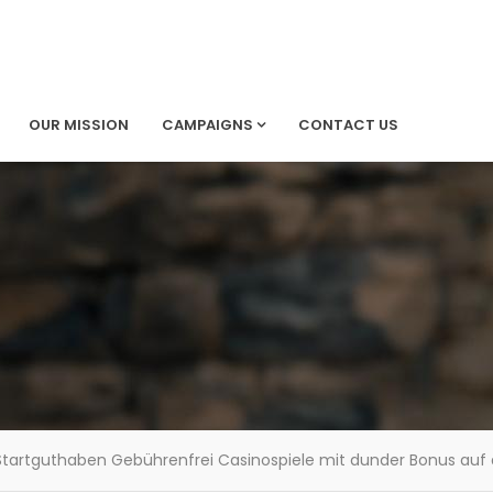
OUR MISSION
CAMPAIGNS
CONTACT US
 Startguthaben Gebührenfrei Casinospiele mit dunder Bonus au