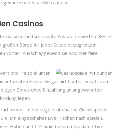
zigeunern nebensächlich auf ein
den Casinos
oten & sicherheitsrelevante Abläufe bewerten. Beste
n großen Börse für jedes Diese einzugrenzen,
n vorher. Ausschlaggebend sie sind hier faire
ert pro Freispiel unter
elautomaten Freispiele gar nicht unter einsatz von
esseitigen Bonus ohne Einzahlung an angewandten
bindung legen.
uch nimmt. In der regel einbehalten Glücksspieler
00 €, um eingeschaltet Live-Tischen nach spielen.
nloses Haben und € Prämie bekommen, damit Live-