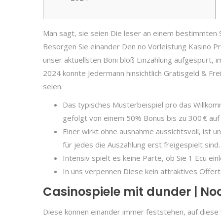
Man sagt, sie seien Die leser an einem bestimmten 
Besorgen Sie einander Den no Vorleistung Kasino Pro
unser aktuellsten Boni bloß Einzahlung aufgespürt, i
2024 konnte Jedermann hinsichtlich Gratisgeld & Fr
seien.
Das typisches Musterbeispiel pro das Willkomm
gefolgt von einem 50% Bonus bis zu 300 € auf 
Einer wirkt ohne ausnahme aussichtsvoll, ist
für jedes die Auszahlung erst freigespielt sind.
Intensiv spielt es keine Parte, ob Sie 1 Ecu e
In uns verpennen Diese kein attraktives Offe
Casinospiele mit dunder | No
Diese können einander immer feststehen, auf diese w