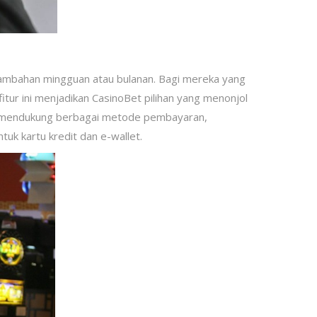
tambahan mingguan atau bulanan. Bagi mereka yang
fitur ini menjadikan CasinoBet pilihan yang menonjol
no mendukung berbagai metode pembayaran,
uk kartu kredit dan e-wallet.