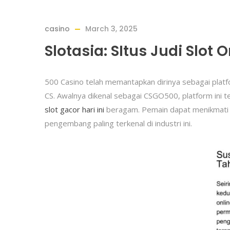
casino
March 3, 2025
Slotasia: SItus Judi Slot 
500 Casino telah memantapkan dirinya sebagai plat
CS. Awalnya dikenal sebagai CSGO500, platform ini 
slot gacor hari ini
beragam. Pemain dapat menikmati 
pengembang paling terkenal di industri ini.