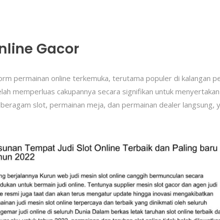
Online Gacor
form permainan online terkemuka, terutama populer di kalangan 
telah memperluas cakupannya secara signifikan untuk menyertakan
beragam slot, permainan meja, dan permainan dealer langsung,