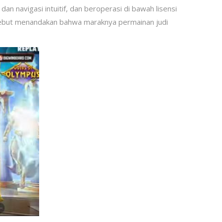
dan navigasi intuitif, dan beroperasi di bawah lisensi
rsebut menandakan bahwa maraknya permainan judi