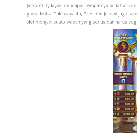
JackpotCity layak mendapat tempatnya di daftar ini sa
game Malta. Tak hanya itu, Presiden Jokowi juga s
slot menjadi suatu wabah yang serius dan harus sege