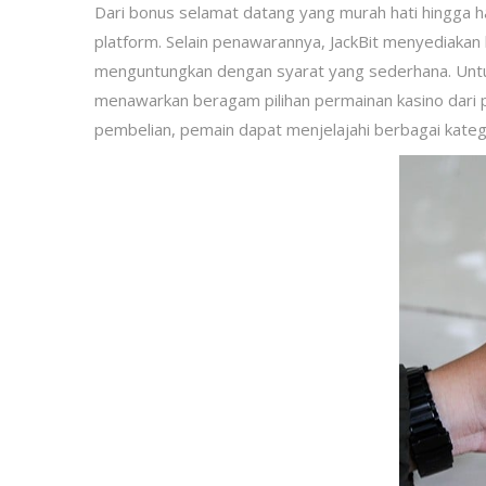
Dari bonus selamat datang yang murah hati hingga ha
platform. Selain penawarannya, JackBit menyediaka
menguntungkan dengan syarat yang sederhana. Unt
menawarkan beragam pilihan permainan kasino dari pe
pembelian, pemain dapat menjelajahi berbagai kate