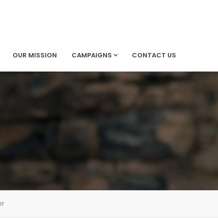
OUR MISSION
CAMPAIGNS
CONTACT US
or