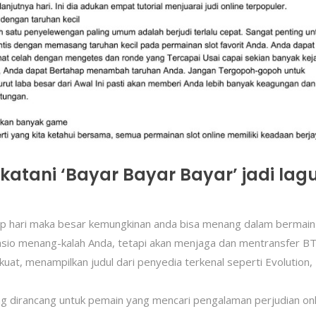
tani ‘Bayar Bayar Bayar’ jadi lag
ap hari maka besar kemungkinan anda bisa menang dalam bermain 
io menang-kalah Anda, tetapi akan menjaga dan mentransfer BTC A
uat, menampilkan judul dari penyedia terkenal seperti Evolution, P
ang dirancang untuk pemain yang mencari pengalaman perjudian on