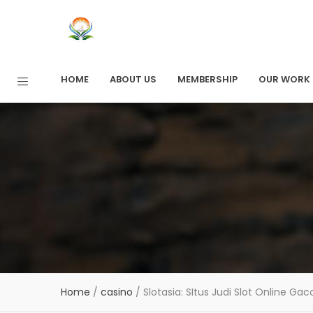
HOME
ABOUT US
MEMBERSHIP
OUR WORK
Home
/
casino
/
Slotasia: SItus Judi Slot Online Gac